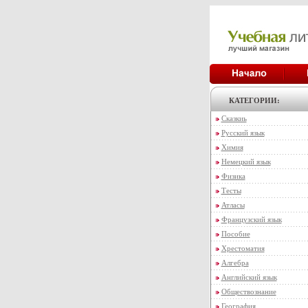
КАТЕГОРИИ:
Сказкиь
Русский язык
Химия
Немецкий язык
Физика
Тесты
Атласы
Французский язык
Пособие
Хрестоматия
Алгебра
Английский язык
Обществознание
География