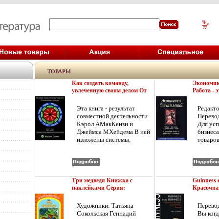
ТОВАРЫ
Как создать команду,
Экономик
увлеченную своим делом От
Работа - э
разрушения к созиданию
каждый би
Издательство: Волтерс
Издательс
Эта книга - результат
Редакто
Клувер, 2009 г Мягкая
2005 г Тв
совместной деятельности
Перево
обложка, 242 стр ISBN 978-
304 стр I
Кэрол АМакКензи и
Для ус
5-466-00364-2 Тираж: 1000
Тираж: 30
Джеймса МХейдема В ней
бизнеса
экз Формат: 60x90/16
70x100/16
изложены системы,
товаров
(~145х217 мм) инфо 7233j.
инфо 7237
приемы и инструменты,
как ут
необходимые для
этой кн
эффективного решения
уставш
практических задач,
станда
возникающих в
продукц
Три медведя Книжка с
Guinness 
процессеаъбрь работы
получит
наклейками Серия:
Красочна
команды Книга
специал
Книжка с наклейками инфо
белого бр
представляет собой
соотве
7244j.
Истории 
Художники: Татьяна
Перево
учебное пособие В конце
брендов и
внутре
Сокольская Геннадий
Вы ког
каждой главы содержатся
Поэтом