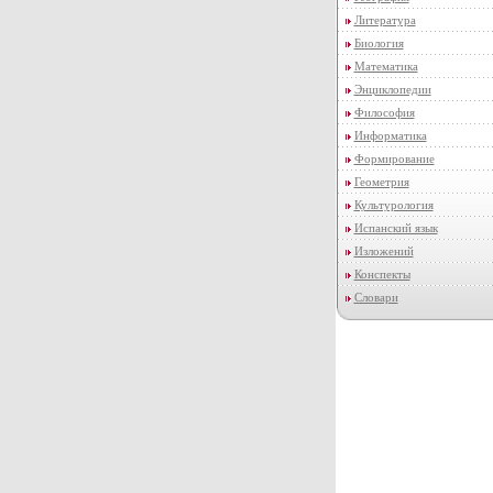
Литература
Биология
Математика
Энциклопедии
Философия
Информатика
Формирование
Геометрия
Культурология
Испанский язык
Изложений
Конспекты
Словари