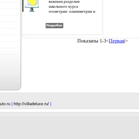
важным разделам
(~130х205 мм) инфо 1521l.
белые Раскрасьте
знан
школьного курса
заданным цветом А все
необ
геометрии: планиметрии и
остальное - по-своему За
сдач
стереометрии В таблицах
дело Только будьте
Пред
кратко изложена теория по
внимательнее - фигуры
полн
каждой теме, приведены
могут перевернуться,
треб
основные формулы,
спрятаться бйдизили
пред
примеры решения
уменьшиться.
экзам
Показаны 1-3<
Первая
|>
тиащяржповых задач В
помо
конце книги помещен
быст
предметный указатель
эффе
Пособие будет полезно
к экз
учащимся 7-11 классов,
сист
абитуриентам, студентам,
укре
учителям и родителям 6-е
посо
издание, стереотипное
шпар
Авторы Леонид Звавич
Посо
(составитель, автор)
для 
Андрей Рязановский
обще
(составитель, автор).
школ
техн
uto.ru
|
http://villadeluxe.ru/
|
сред
сред
обра
учре
Лапп
Моро