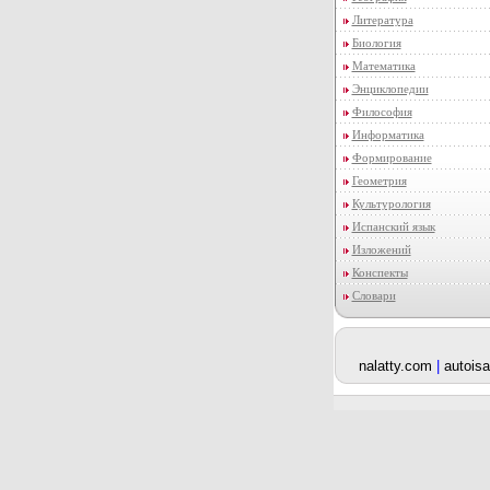
Литература
Биология
Математика
Энциклопедии
Философия
Информатика
Формирование
Геометрия
Культурология
Испанский язык
Изложений
Конспекты
Словари
nalatty.com
|
autoisa