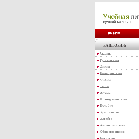
КАТЕГОРИИ:
Сказкиь
Русский язык
Химия
Немецкий язык
Физика
Тесты
Атласы
Французский язык
Пособие
Хрестоматия
Алгебра
Английский язык
Обществознание
География