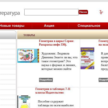
ТОВАРЫ
Геометрия в цирке Серия:
Геомет
Раскраска инфо 330j.
на экз
билеты
экзамен
Художник: Людмила
В да
Двинина Знаете ли вы, что
прив
такое геометрия? Это
вопр
наука о формах и линиях,
биле
которые можно найти
пред
везде - даже в цирке
Мини
Попробуем! Вот удав А на
обра
нем разные пятнышки Есть
пров
ли среди них
итог
похоащэсьжие? Слева от
выпу
Геометрия в таблицах 7-11
удава цветовой код с
обще
классы Издательство:
геометрическими
школ
Дрофа, 2010 г Мягкая
фигурами Рассмотрите их
прак
обложка, 128 стр ISBN 978-
Пособие содержит
5-358-08540-4 Тираж: 10000
и найдите среди пятнышек
расс
таблицы по всем наиболее
экз Формат: 84x108/32
удава такие же, но черно -
реше