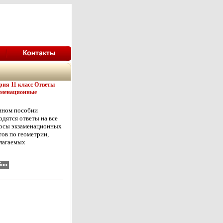
рия 11 класс Ответы
аменационные
 Серия: 24 часа до
а инфо 993l.
нном пособии
одятся ответы на все
осы экзаменационных
тов по геометрии,
лагаемых
стерством
зования РФ для
едения устной
овой аттестации
скников 11-х классов
образоваащювэтельных
 В ответах на
тические вопросы
мотрены примеры
ния типовых задач,