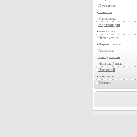
Литература
Биология
Математика
Энциклопедии
Философия
Информатика
Формирование
Геометрия
Культурология
Испанский язык
Изложений
Конспекты
Словари