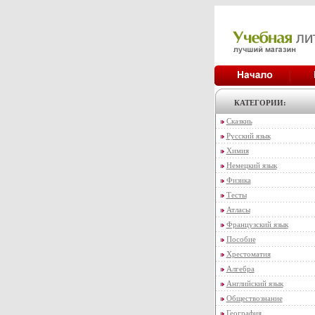
КАТЕГОРИИ:
Сказкиь
Русский язык
Химия
Немецкий язык
Физика
Тесты
Атласы
Французский язык
Пособие
Хрестоматия
Алгебра
Английский язык
Обществознание
География