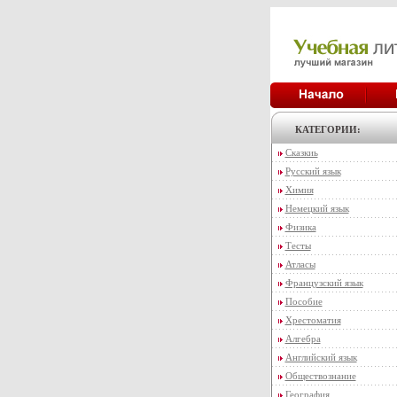
КАТЕГОРИИ:
Сказкиь
Русский язык
Химия
Немецкий язык
Физика
Тесты
Атласы
Французский язык
Пособие
Хрестоматия
Алгебра
Английский язык
Обществознание
География