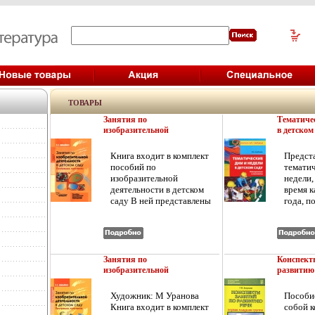
ТОВАРЫ
Занятия по
Тематичес
изобразительной
в детском
деятельности в детском саду
Планиров
Старшая группа
Серия: Де
Книга входит в комплект
Предст
Программа, конспекты
любовью и
пособий по
тематич
Серия: Пособие для
изобразительной
недели,
педагогов дошкольных
деятельности в детском
время к
учреждений инфо 3585j.
саду В ней представлены
года, п
программа и конспекты
жизнь д
занятий по рисованию,
более и
лепке, аппликации с детьми
разнооб
5-6 лет Оригинальная
занимат
авторская методикащюьха,
идеи п
Занятия по
Конспект
основанная на глубоком
пример
изобразительной
развитию
знании
мышлени
деятельности в детском саду
младшая 
особенностейдошкольного
от обы
Подготовительная к школе
Воспитыв
Художник: М Уранова
Пособие
группа Программа,
возраста, широком
дошкольни
в работ
Книга входит в комплект
собой к
конспекты Серия: Пособие
использовании игровых
младшей