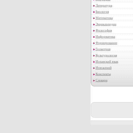
Литература
Биология
Математика
Энциклопедии
Философия
Информатика
Формирование
Геометрия
Культурология
Испанский язык
Изложений
Конспекты
Словари