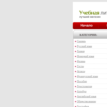
КАТЕГОРИИ:
Сказкиь
Русский язык
Химия
Немецкий язык
Физика
Тесты
Атласы
Французский язык
Пособие
Хрестоматия
Алгебра
Английский язык
Обществознание
География