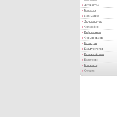
Литература
Биология
Математика
Энциклопедии
Философия
Информатика
Формирование
Геометрия
Культурология
Испанский язык
Изложений
Конспекты
Словари