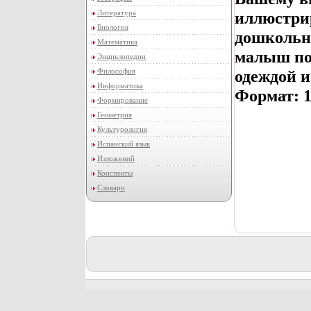
Литература
иллюстрир
Биология
дошкольно
Математика
малыш по
Энциклопедии
Философия
одеждой и
Информатика
Формат: 1
Формирование
Геометрия
Культурология
Испанский язык
Изложений
Конспекты
Словари