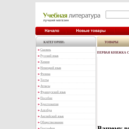
КАТЕГОРИИ:
ТОВАРЫ
Сказкиь
ПЕРВАЯ КНИЖКА С
Русский язык
Химия
Немецкий язык
Физика
Тесты
Атласы
Французский язык
Пособие
Хрестоматия
Алгебра
Английский язык
Обществознание
Вашему в
География