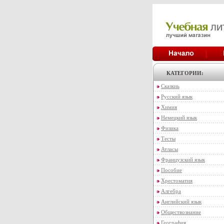
КАТЕГОРИИ:
Сказкиь
Русский язык
Химия
Немецкий язык
Физика
Тесты
Атласы
Французский язык
Пособие
Хрестоматия
Алгебра
Английский язык
Обществознание
География