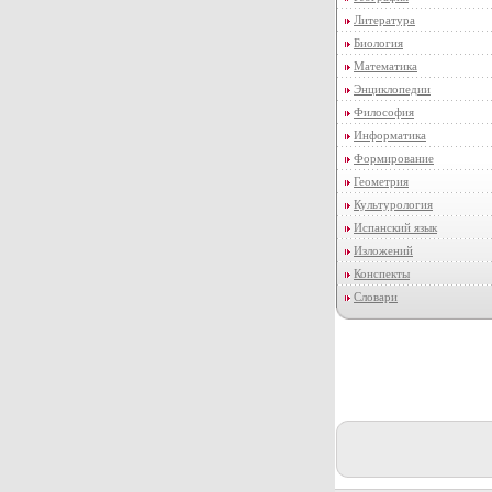
Литература
Биология
Математика
Энциклопедии
Философия
Информатика
Формирование
Геометрия
Культурология
Испанский язык
Изложений
Конспекты
Словари