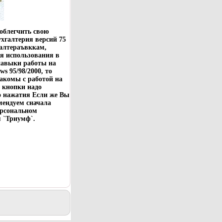
 облегчить свою
ухгалтерия версий 75
галтераъвккам,
ля использования в
навыки работы на
s 95/98/2000, то
накомы с работой на
е кнопки надо
го нажатия Если же Вы
омендуем сначала
ерсональном
 `Триумф`.