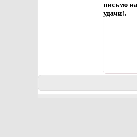
письмо н
удачи!.