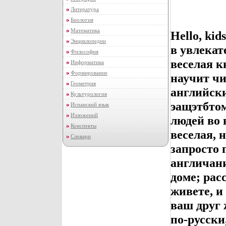
Литература
Биология
Математика
Hello, ki
Энциклопедии
в увлекат
Философия
веселая к
Информатика
Формирование
научит чи
Геометрия
английски
Культурология
эащэтбто
Испанский язык
Изложений
людей во 
Конспекты
веселая, 
Словари
запросто 
англичани
доме; рас
живете, и
ваш друг 
по-русски