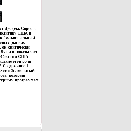
ст Джордж Сорос в
и политику США и
рию "маъвигыльный
довых рынках
 он критически
 Буша и показывает
, бйзснчто США
идение этой роли
? Содержание 1
ge Soros Знаменитый
роса, который
ьтурным программам