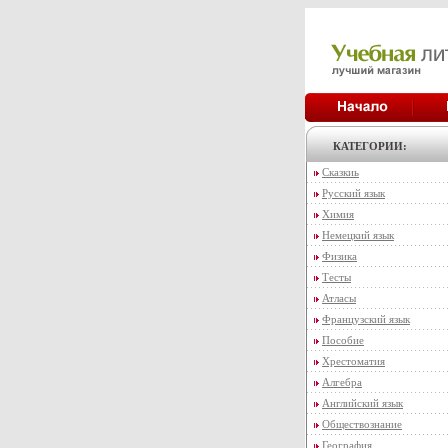
КАТЕГОРИИ:
Сказкиь
Русский язык
Химия
Немецкий язык
Физика
Тесты
Атласы
Французский язык
Пособие
Хрестоматия
Алгебра
Английский язык
Обществознание
География