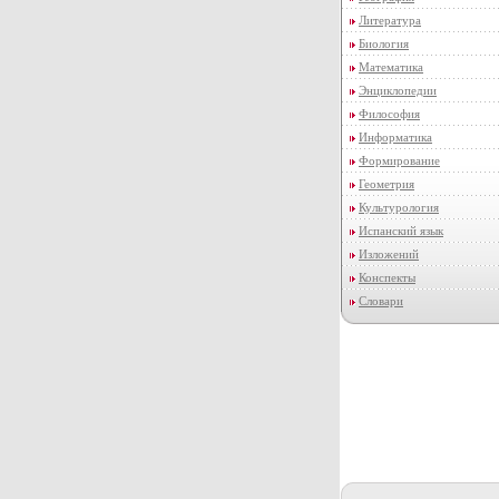
Литература
Биология
Математика
Энциклопедии
Философия
Информатика
Формирование
Геометрия
Культурология
Испанский язык
Изложений
Конспекты
Словари