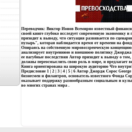
Переводчик: Виктор Ионов Всемирно известный финанси
своей книге глубоко исследует современную экономику 
приходит к выводу, что ситуация развивается по сцена
пузырь", которая наблюдается время от времени на фон
Опираясь на собственную мировоззренческую концепцию,
анализирует внутреннюю и внешнюю политику Джорджа
ее пагубные последствия Автор приходит к выводу о том
должны переосмыслить свою роль в мире, и предлагает в
Книга ориентирована на широкую аудиторию Что внутри
Предисловие 1 | 2 | 3 | 4 | 5 | 6 Автор Джордж Сорос Geor
бизнесмен и филантроп, основатель известного Фонда Со
оказывает поддержку разнообразным социальным и кул
во многих странах мира .