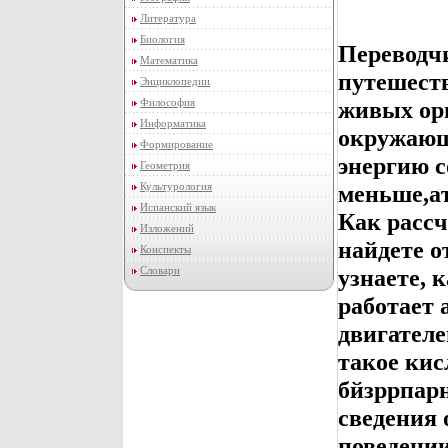
Литература
Биология
Переводчи
Математика
путешеств
Энциклопедии
Философия
живых орг
Информатика
окружающ
Формирование
энергию 
Геометрия
Культурология
меньше,а
Испанский язык
Как рассч
Изложений
найдете о
Конспекты
Словари
узнаете, 
работает 
двигателе
такое кис
бйзррпар
сведения 
поведении