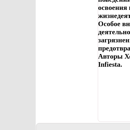
освоения 
жизнедея
Особое в
деятельно
загрязне
предотвр
Авторы Хо
Infiesta.