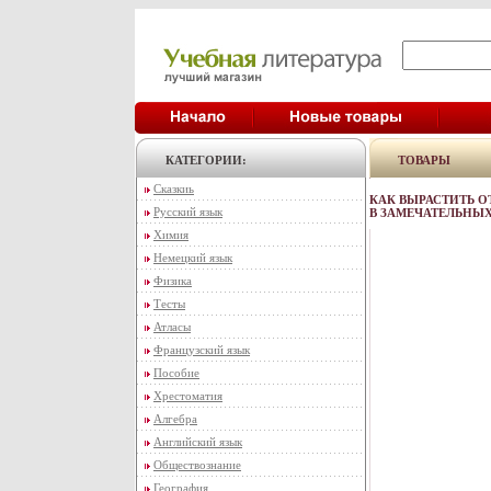
КАТЕГОРИИ:
ТОВАРЫ
Сказкиь
КАК ВЫРАСТИТЬ 
Русский язык
В ЗАМЕЧАТЕЛЬНЫХ
Химия
Немецкий язык
Физика
Тесты
Атласы
Французский язык
Пособие
Хрестоматия
Алгебра
Английский язык
Обществознание
География