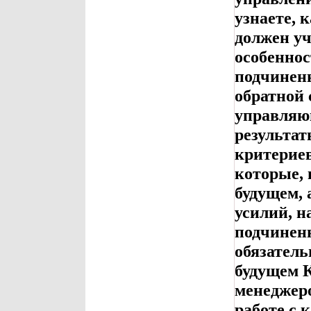
узнаете, 
должен у
особеннос
подчинен
обратной 
управляю
результат
критериев
которые,
будущем, 
усилий, н
подчиненн
обязатель
будущем К
менеджеро
работе с 