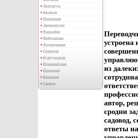
Литература
Биология
Математика
Энциклопедии
Философия
Переводч
Информатика
устроена 
Формирование
совершенн
Геометрия
Культурология
управляю
Испанский язык
из далеки
Изложений
сотрудни
Конспекты
Словари
ответств
професси
автор, ре
сродни за
садовод, 
ответы н
управлен