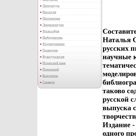
Литература
Биология
Математика
Энциклопедии
Составит
Философия
Информатика
Наталья 
Формирование
русских п
Геометрия
научные к
Культурология
Испанский язык
тематичес
Изложений
моделиров
Конспекты
библиогра
Словари
таково со
русской с
выпуска с
творчест
Издание -
одного пр