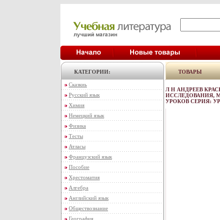
КАТЕГОРИИ:
ТОВАРЫ
Сказкиь
Л Н АНДРЕЕВ КРА
Русский язык
ИССЛЕДОВАНИЯ, 
УРОКОВ СЕРИЯ: У
Химия
Немецкий язык
Физика
Тесты
Атласы
Французский язык
Пособие
Хрестоматия
Алгебра
Английский язык
Обществознание
География