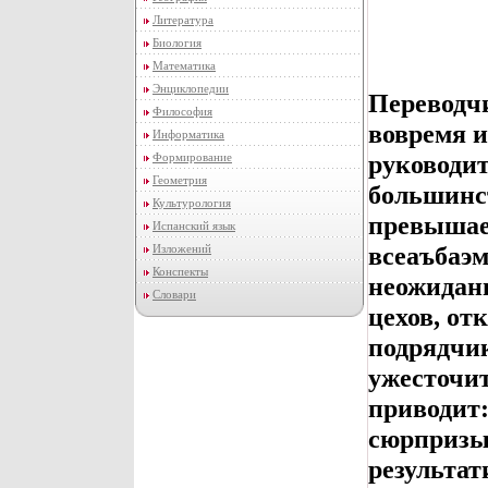
Литература
Биология
Математика
Энциклопедии
Переводч
Философия
вовремя и
Информатика
руководит
Формирование
Геометрия
большинст
Культурология
превышае
Испанский язык
всеаъбаэм
Изложений
Конспекты
неожиданн
Словари
цехов, от
подрядчи
ужесточит
приводит:
сюрпризы,
результа