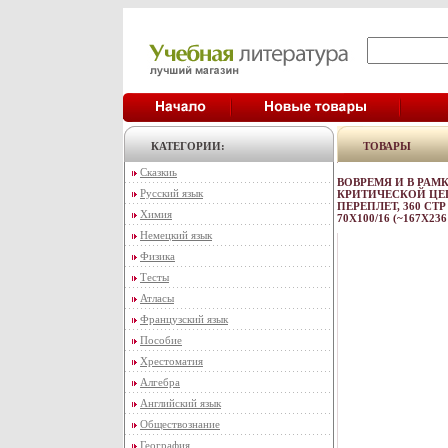
КАТЕГОРИИ:
ТОВАРЫ
Сказкиь
ВОВРЕМЯ И В РАМ
Русский язык
КРИТИЧЕСКОЙ ЦЕП
ПЕРЕПЛЕТ, 360 СТР 
Химия
70X100/16 (~167X23
Немецкий язык
Физика
Тесты
Атласы
Французский язык
Пособие
Хрестоматия
Алгебра
Английский язык
Обществознание
География