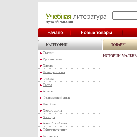
КАТЕГОРИИ:
ТОВАРЫ
Сказкиь
ИСТОРИИ МАЛЕНЬ
Русский язык
Химия
Немецкий язык
Физика
Тесты
Атласы
Французский язык
Пособие
Хрестоматия
Алгебра
Английский язык
Обществознание
География