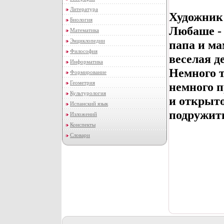
Литература
Художник:
Биология
Любаше - 
Математика
Энциклопедии
папа и м
Философия
веселая д
Информатика
Немного т
Формирование
Геометрия
немного п
Культурология
и открыто
Испанский язык
подружит
Изложений
Конспекты
Словари