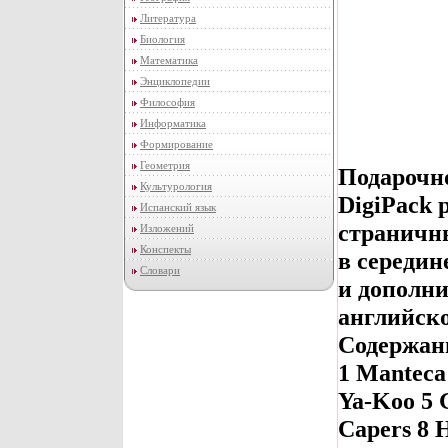
Литература
Биология
Математика
Энциклопедии
Философия
Информатика
Формирование
Геометрия
Подарочн
Культурология
DigiPack р
Испанский язык
страничн
Изложений
Конспекты
в середин
Словари
и дополн
английск
Содержани
1 Manteca
Ya-Koo 5 
Capers 8 