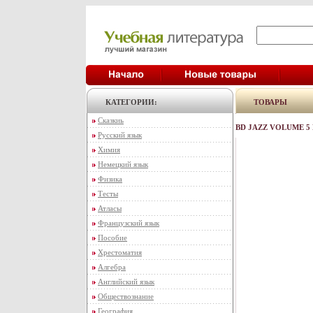
КАТЕГОРИИ:
ТОВАРЫ
Сказкиь
BD JAZZ VOLUME 5 
Русский язык
Химия
Немецкий язык
Физика
Тесты
Атласы
Французский язык
Пособие
Хрестоматия
Алгебра
Английский язык
Обществознание
География