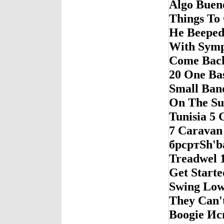
Algo Buen
Things To 
He Beeped
With Symp
Come Back
20 One Bas
Small Band
On The Sun
Tunisia 5
7 Caravan
брсртSh'b
Treadwel 
Get Starte
Swing Low,
They Can'
Boogie Ис