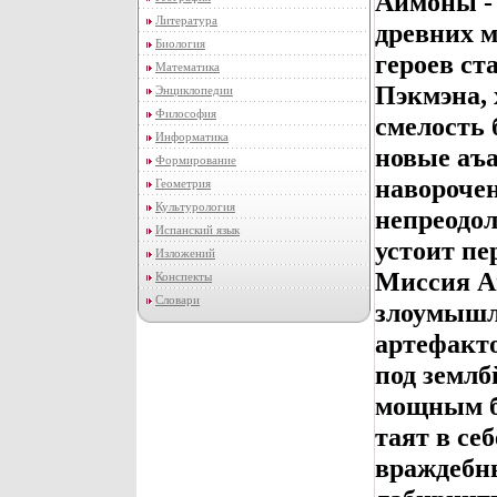
Аймоны -
Литература
древних м
Биология
героев ст
Математика
Пэкмэна, 
Энциклопедии
Философия
смелость 
Информатика
новые аъ
Формирование
навороче
Геометрия
Культурология
непреодол
Испанский язык
устоит пе
Изложений
Миссия А
Конспекты
Словари
злоумышл
артефакт
под землб
мощным бу
таят в се
враждебн