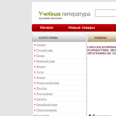
КАТЕГОРИИ:
ТОВАРЫ
Сказкиь
I-DIGGER КОМПЬЮТ
Русский язык
РАЗРАБОТЧИК: ME
ПРОГРАММА НЕ ЗА
Химия
Немецкий язык
Физика
Тесты
Атласы
Французский язык
Пособие
Хрестоматия
Алгебра
Английский язык
Обществознание
География