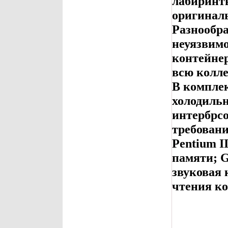
лабиринт
оригиналь
Разнообра
неуязвимо
контейне
всю колле
В комплек
холодильн
интербрс
требовани
Pentium I
памяти; G
звуковая 
чтения к