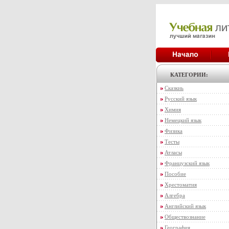
КАТЕГОРИИ:
Сказкиь
Русский язык
Химия
Немецкий язык
Физика
Тесты
Атласы
Французский язык
Пособие
Хрестоматия
Алгебра
Английский язык
Обществознание
География