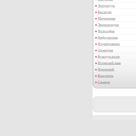
Литература
Биология
Математика
Энциклопедии
Философия
Информатика
Формирование
Геометрия
Культурология
Испанский язык
Изложений
Конспекты
Словари