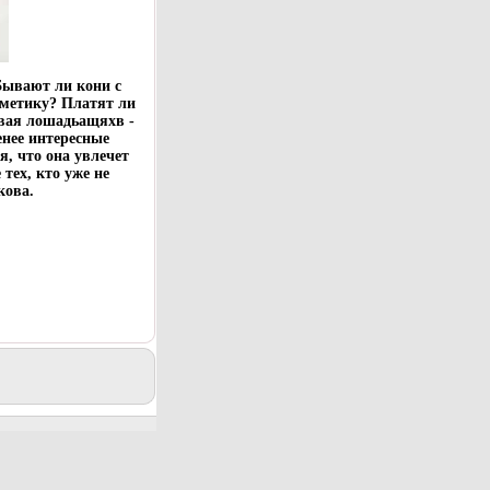
Бывают ли кони с
метику? Платят ли
овая лошадьащяхв -
енее интересные
, что она увлечет
тех, кто уже не
кова.