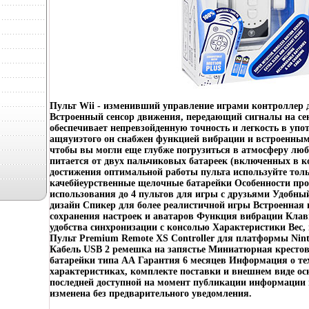
Пульт Wii - изменивший управление играми контроллер 
Встроенный сенсор движения, передающий сигналы на се
обеспечивает непревзойденную точность и легкость в уп
ащяуиэтого он снабжен функцией вибрации и встроенным
чтобы вы могли еще глубже погрузиться в атмосферу лю
питается от двух пальчиковых батареек (включенных в 
достижения оптимальной работы пульта используйте тол
качебйеурственные щелочные батарейки Особенности про
использования до 4 пультов для игры с друзьями Удобны
дизайн Спикер для более реалистичной игры Встроенная
сохранения настроек и аватаров Функция вибрации Кла
удобства синхронизации с консолью Характеристики Вес,
Пульт Premium Remote XS Controller для платформы Nint
Кабель USB 2 ремешка на запястье Миниатюрная крестов
батарейки типа АА Гарантия 6 месяцев Информация о те
характеристиках, комплекте поставки и внешнем виде ос
последней доступной на момент публикации информации
изменена без предварительного уведомления.