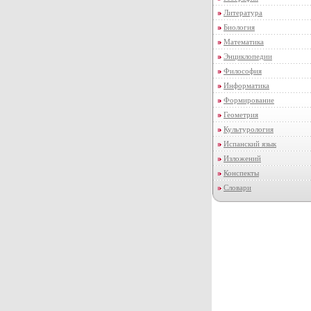
Литература
Биология
Математика
Энциклопедии
Философия
Информатика
Формирование
Геометрия
Культурология
Испанский язык
Изложений
Конспекты
Словари