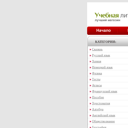
КАТЕГОРИИ:
Сказкиь
Русский язык
Химия
Немецкий язык
Физика
Тесты
Атласы
Французский язык
Пособие
Хрестоматия
Алгебра
Английский язык
Обществознание
География