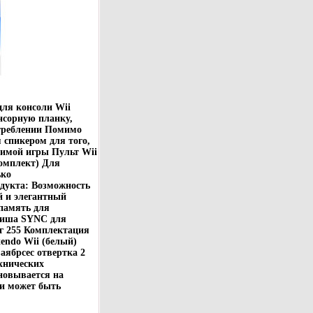
для консоли Wii
нсорную планку,
отреблении Помимо
 спикером для того,
бимой игры Пульт Wii
комплект) Для
ько
дукта: Возможность
й и элегантный
 память для
виша SYNC для
 г 255 Комплектация
endo Wii (белый)
аябрсес отвертка 2
хнических
новывается на
 и может быть