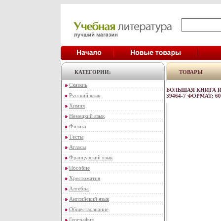
КАТЕГОРИИ:
ТОВАРЫ
Сказкиь
БОЛЬШАЯ КНИГА ИГР
Русский язык
39464-7 ФОРМАТ: 60
Химия
Немецкий язык
Физика
Тесты
Атласы
Французский язык
Пособие
Хрестоматия
Алгебра
Английский язык
Обществознание
География