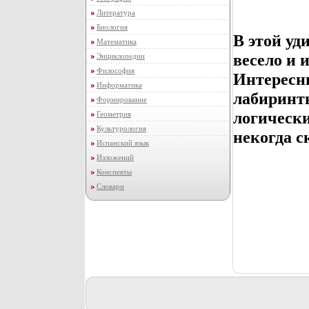
Литература
Биология
В этой уд
Математика
весело и 
Энциклопедии
Философия
Интересн
Информатика
лабиринт
Формирование
логически
Геометрия
Культурология
некогда с
Испанский язык
Изложений
Конспекты
Словари