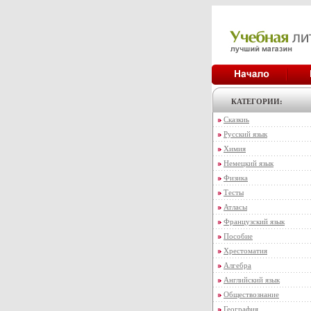
КАТЕГОРИИ:
Сказкиь
Русский язык
Химия
Немецкий язык
Физика
Тесты
Атласы
Французский язык
Пособие
Хрестоматия
Алгебра
Английский язык
Обществознание
География