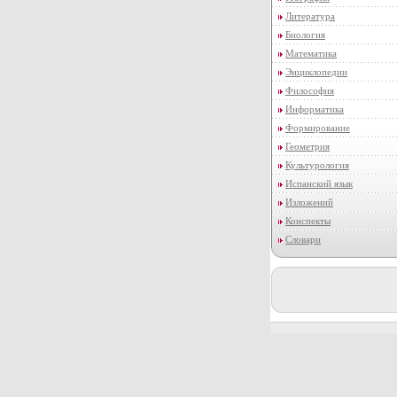
Литература
Биология
Математика
Энциклопедии
Философия
Информатика
Формирование
Геометрия
Культурология
Испанский язык
Изложений
Конспекты
Словари