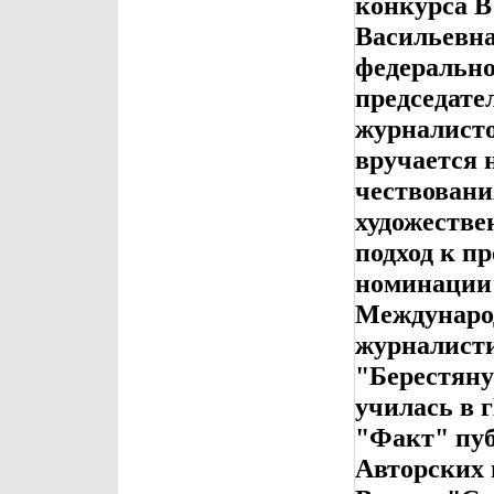
конкурса В
Васильевна
федерально
председате
журналист
вручается 
чествовани
художестве
подход к п
номинации 
Междунаро
журналисти
"Берестяну
училась в г
"Факт" пуб
Авторских 