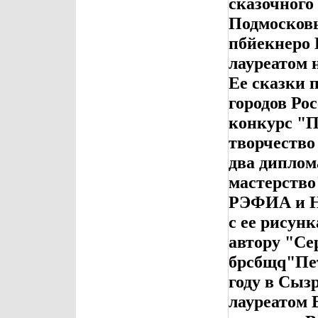
сказочного
Подмосковь
пбйекнеро 
лауреатом 
Ее сказки 
городов Ро
конкурс "П
творчество
два диплом
мастерство
РЭФИА и Н
с ее рисун
автору "Се
брсбщq"Пет
году в Сыз
лауреатом 