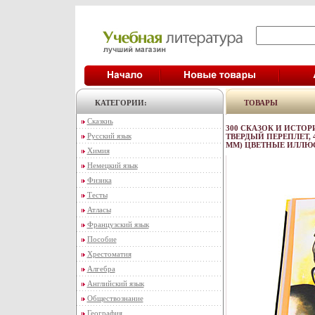
КАТЕГОРИИ:
ТОВАРЫ
Сказкиь
300 СКАЗОК И ИСТОР
Русский язык
ТВЕРДЫЙ ПЕРЕПЛЕТ, 43
ММ) ЦВЕТНЫЕ ИЛЛЮС
Химия
Немецкий язык
Физика
Тесты
Атласы
Французский язык
Пособие
Хрестоматия
Алгебра
Английский язык
Обществознание
География