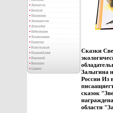
Литература
Биология
Математика
Энциклопедии
Философия
Информатика
Формирование
Геометрия
Культурология
Сказки Св
Испанский язык
экологичес
Изложений
Конспекты
обладатель
Словари
Залыгина н
России Из 
писаащяегт
сказок "Зв
награждена
области "З