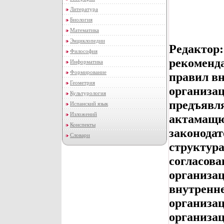
Литература
Биология
Математика
Энциклопедии
Редактор
Философия
рекоменда
Информатика
Формирование
правил вн
Геометрия
организац
Культурология
предъявл
Испанский язык
Изложений
актамащю
Конспекты
законодат
Словари
структура
согласов
организа
внутренне
организа
организац