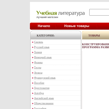
КАТЕГОРИИ:
ТОВАРЫ
Сказкиь
КОНСТРУИРОВАНИЕ
Русский язык
ПРОГРАММА РАЗВИ
Химия
Немецкий язык
Физика
Тесты
Атласы
Французский язык
Пособие
Хрестоматия
Алгебра
Английский язык
Обществознание
География