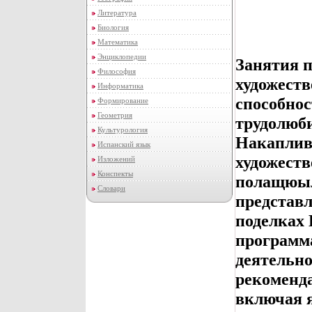
Литература
Биология
Математика
Энциклопедии
Занятия 
Философия
художеств
Информатика
способнос
Формирование
Геометрия
трудолюби
Культурология
Накаплив
Испанский язык
художеств
Изложений
Конспекты
полащюыл
Словари
представл
поделках 
программа
деятельно
рекоменда
включая я