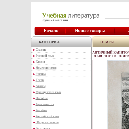
КАТЕГОРИИ:
ТОВАРЫ
Сказкиь
АНТИЧНЫЙ КАПИТОЛИЙ
Русский язык
DI ARCHITETTURE ИНФ
Химия
Немецкий язык
Физика
Тесты
Атласы
Французский язык
Пособие
Хрестоматия
Алгебра
Английский язык
Обществознание
География