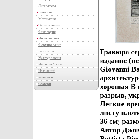
Литература
Биология
Математика
Энциклопедии
Философия
Информатика
Формирование
Гравюра се
Геометрия
Культурология
издание (пе
Испанский язык
Giovanni Ba
Изложений
архитектур
Конспекты
Словари
хорошая В 
разрыв, ук
Легкие вре
листу плот
36 см; разм
Автор Джов
Battista Pi