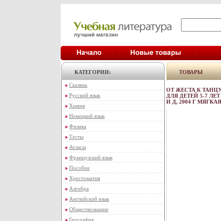
КАТЕГОРИИ:
ТОВАРЫ
Сказкиь
ОТ ЖЕСТА К ТАН
Русский язык
ДЛЯ ДЕТЕЙ 5-7 Л
И Д, 2004 Г МЯГКАЯ
Химия
Немецкий язык
Физика
Тесты
Атласы
Французский язык
Пособие
Хрестоматия
Алгебра
Английский язык
Обществознание
География