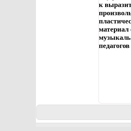
к вырази
произволь
пластичес
материал
музыкальн
педагогов