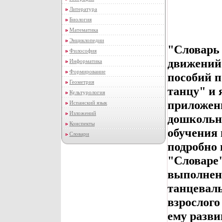
Литература
Биология
Математика
Энциклопедии
"Словарь
Философия
движений"
Информатика
Формирование
пособий п
Геометрия
танцу" и
Культурология
приложен
Испанский язык
Изложений
дошкольни
Конспекты
обучения 
Словари
подробно 
"Словаре
выполнен
танцевал
взрослого
ему разви