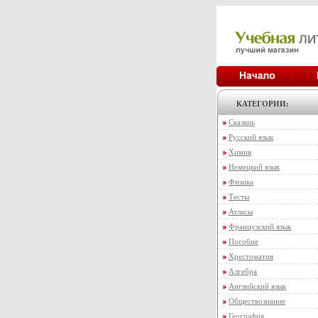
КАТЕГОРИИ:
Сказкиь
Русский язык
Химия
Немецкий язык
Физика
Тесты
Атласы
Французский язык
Пособие
Хрестоматия
Алгебра
Английский язык
Обществознание
География