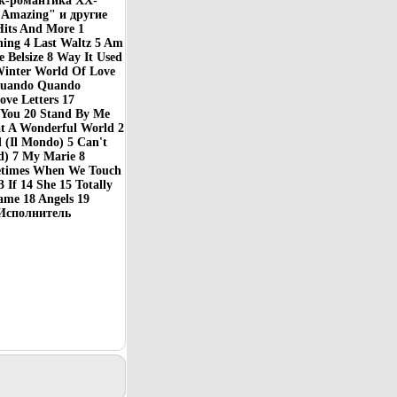
ок-романтика XX-
y Amazing" и другие
its And More 1
hing 4 Last Waltz 5 Am
e Belsize 8 Way It Used
Winter World Of Love
 Quando Quando
ve Letters 17
e You 20 Stand By Me
t A Wonderful World 2
 (Il Mondo) 5 Can't
d) 7 My Marie 8
etimes When We Touch
If 14 She 15 Totally
ame 18 Angels 19
 Исполнитель