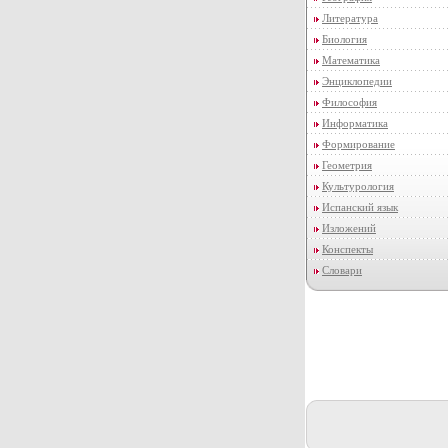
Литература
Биология
Математика
Энциклопедии
Философия
Информатика
Формирование
Геометрия
Культурология
Испанский язык
Изложений
Конспекты
Словари