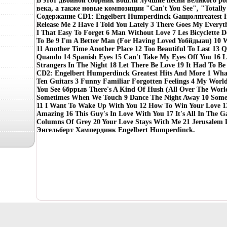
В этот двойной сборник вошли лучшие песни великого р
века, а также новые композиции "Can't You See", "Totall
Содержание CD1: Engelbert Humperdinck Gащюлпreatest H
Release Me 2 Have I Told You Lately 3 There Goes My Everyt
I That Easy To Forget 6 Man Without Love 7 Les Bicyclette D
To Be 9 I'm A Better Man (For Having Loved Yoбйдыаu) 10 
11 Another Time Another Place 12 Too Beautiful To Last 13
Quando 14 Spanish Eyes 15 Can't Take My Eyes Off You 16 Lo
Strangers In The Night 18 Let There Be Love 19 It Had To B
CD2: Engelbert Humperdinck Greatest Hits And More 1 Wha
Ten Guitars 3 Funny Familiar Forgotten Feelings 4 My World
You See 6бррыв There's A Kind Of Hush (All Over The Worl
Sometimes When We Touch 9 Dance The Night Away 10 Som
11 I Want To Wake Up With You 12 How To Win Your Love 13 
Amazing 16 This Guy's In Love With You 17 It's All In The G
Columns Of Grey 20 Your Love Stays With Me 21 Jerusalem
Энгельберт Хампердинк Engelbert Humperdinck.