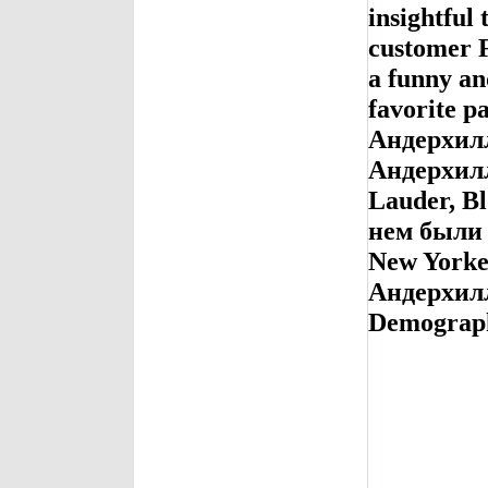
insightful
customer F
a funny an
favorite p
Андерхилл
Андерхилл
Lauder, Bl
нем были 
New Yorke
Андерхил
Demograph