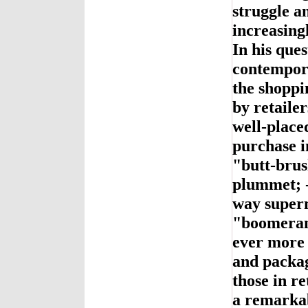
struggle a
increasing
In his que
contempora
the shoppi
by retaile
well-place
purchase i
"butt-brus
plummet; 
way superm
"boomeran
ever more 
and packag
those in r
a remarkab