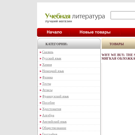
КАТЕГОРИИ:
ТОВАРЫ
Сказкиь
WHY WE BUY: THE 
Русский язык
МЯГКАЯ ОБЛОЖКА, 2
Химия
Немецкий язык
Физика
Тесты
Атласы
Французский язык
Пособие
Хрестоматия
Алгебра
Английский язык
Обществознание
География