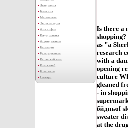
Литература
Биология
Математика
Энциклопедии
Is there a
Философия
shopping? 
Информатика
Формирование
as "a Sher
Геометрия
research 
Культурология
with a dащ
Испанский язык
Изложений
opening re
Конспекты
culture Wh
Словари
gleaned fr
- in shopp
supermark
бйдпьof sl
sweater di
at the dru