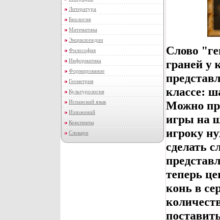
Литература
Биология
Математика
Энциклопедии
Слово "ге
Философия
Информатика
граней у 
Формирование
представл
Геометрия
классе: ш
Культурология
Испанский язык
Можно пр
Изложений
игры на ш
Конспекты
игроку ну
Словари
сделать 
представл
теперь це
конь в се
количеств
поставить