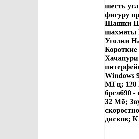
шесть угл
фигуру п
Шашки Ш
шахматы 
Уголки Н
Короткие
Хачапури
интерфейс
Windows 9
МГц; 128 
брслб90 -
32 Мб; Зв
скоростно
дисков; 