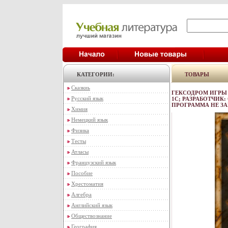
КАТЕГОРИИ:
ТОВАРЫ
Сказкиь
ГЕКСОДРОМ ИГРЫ 
Русский язык
1С; РАЗРАБОТЧИК
ПРОГРАММА НЕ ЗА
Химия
Немецкий язык
Физика
Тесты
Атласы
Французский язык
Пособие
Хрестоматия
Алгебра
Английский язык
Обществознание
География