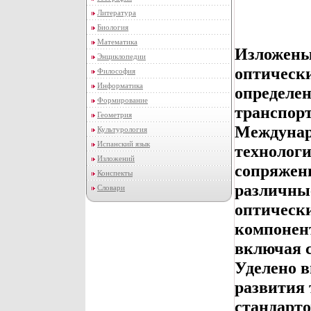
Литература
Биология
Математика
Изложены
Энциклопедии
оптически
Философия
Информатика
определен
Формирование
транспорт
Геометрия
Междунар
Культурология
Испанский язык
технолог
Изложений
сопряжен
Конспекты
различные
Словари
оптическ
компонент
включая 
Уделено 
развития 
стандарто