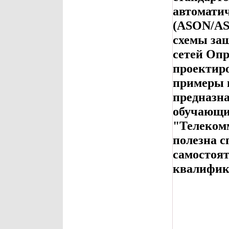
автомати
(ASON/AS
схемы за
сетей Оп
проектир
примеры 
предназна
обучающи
"Телеком
полезна с
самостоя
квалифик