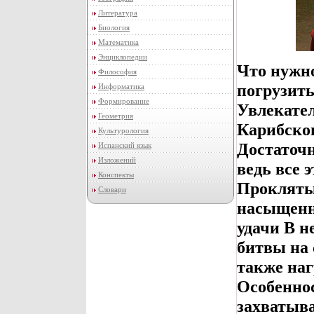
Литература
Биология
Математика
Энциклопедии
Что нужно
Философия
погрузит
Информатика
Формирование
Увлекател
Геометрия
Карибско
Культурология
Достаточн
Испанский язык
Изложений
ведь все 
Конспекты
Прокляты
Словари
насыщенн
удачи В н
битвы на 
также наг
Особенно
захватыв