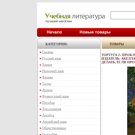
КАТЕГОРИИ:
ТОВАРЫ
Сказкиь
ТОРТУГА 2: ПРОК
Русский язык
ИЗДАТЕЛЬ: АКЕЛЛ
ДЕЛАТЬ, ЕСЛИ ПР
Химия
Немецкий язык
Физика
Тесты
Атласы
Французский язык
Пособие
Хрестоматия
Алгебра
Английский язык
Обществознание
География