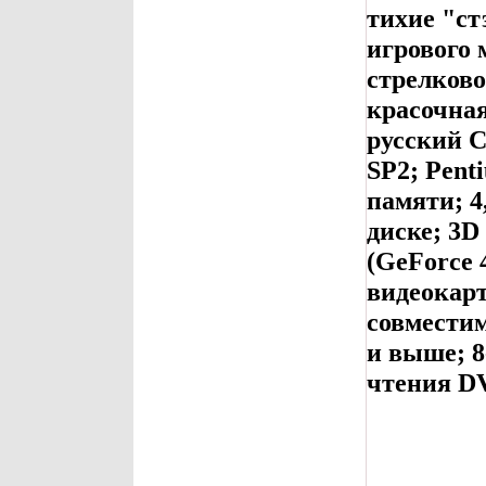
тихие "ст
игрового 
стрелково
красочна
русский 
SP2; Pent
памяти; 4
диске; 3D
(GeForce 
видеокарт
совместим
и выше; 8
чтения D