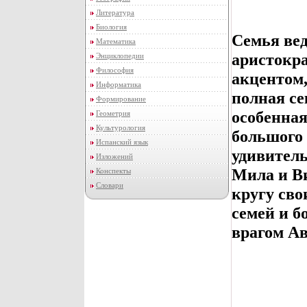
Литература
Биология
Семья вед
Математика
аристокра
Энциклопедии
Философия
акцентом,
Информатика
полная се
Формирование
особенна
Геометрия
Культурология
большого 
Испанский язык
удивител
Изложений
Мила и Ви
Конспекты
Словари
кругу св
семей и б
врагом Ав