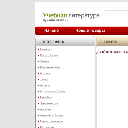
КАТЕГОРИИ:
ТОВАРЫ
Сказкиь
ДВОЙНОЕ ВОЛШЕБС
Русский язык
Химия
Немецкий язык
Физика
Тесты
Атласы
Французский язык
Пособие
Хрестоматия
Алгебра
Английский язык
Обществознание
География