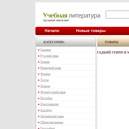
КАТЕГОРИИ:
ТОВАРЫ
Сказкиь
ГАДКИЙ ГЕНРИ И 
Русский язык
Химия
Немецкий язык
Физика
Тесты
Атласы
Французский язык
Пособие
Хрестоматия
Алгебра
Английский язык
Обществознание
География