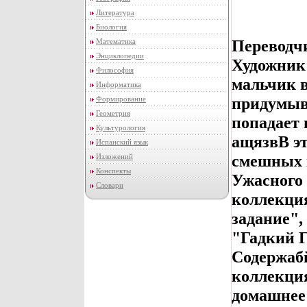
Литература
Биология
Переводч
Математика
Энциклопедии
Художник:
Философия
мальчик 
Информатика
придумыв
Формирование
Геометрия
попадает 
Культурология
ащязвВ эт
Испанский язык
смешных 
Изложений
Конспекты
Ужасного 
Словари
коллекция
задание",
"Гадкий 
Содержабй
коллекция
домашнее 