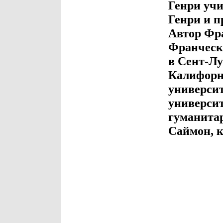
Генри учи
Генри и п
Автор Фр
Франческа
в Сент-Лу
Калифорн
универси
универси
гуманитар
Саймон, к